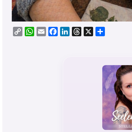
Copy
WhatsApp
Email
Facebook
LinkedIn
Threads
X
Teilen
Link