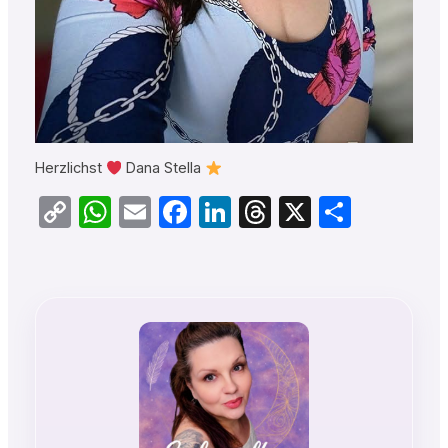
Herzlichst
Dana Stella
Copy
WhatsApp
Email
Facebook
LinkedIn
Threads
X
Teilen
Link