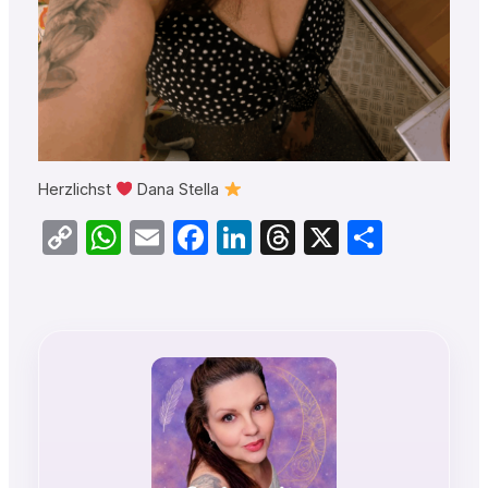
Herzlichst
Dana Stella
Copy
WhatsApp
Email
Facebook
LinkedIn
Threads
X
Teilen
Link