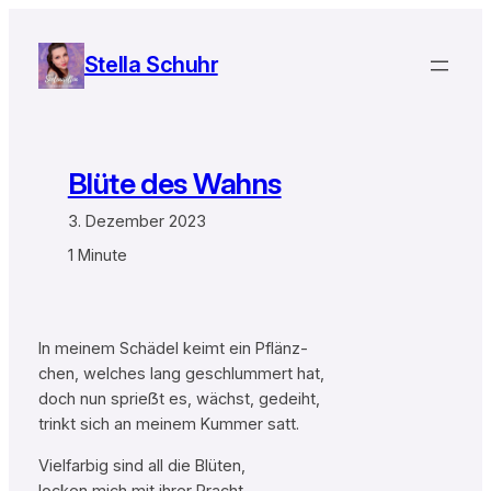
Zum
Inhalt
Stella Schuhr
springen
Blüte des Wahns
3. Dezember 2023
1 Minute
In meinem Schädel keimt ein Pflänz-
chen, welches lang geschlummert hat,
doch nun sprieẞt es, wächst, gedeiht,
trinkt sich an meinem Kummer satt.
Vielfarbig sind all die Blüten,
locken mich mit ihrer Pracht,