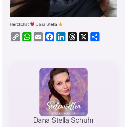
Herzlichst
Dana Stella
Copy
WhatsApp
Email
Facebook
LinkedIn
Threads
X
Teilen
Link
Dana Stella Schuhr