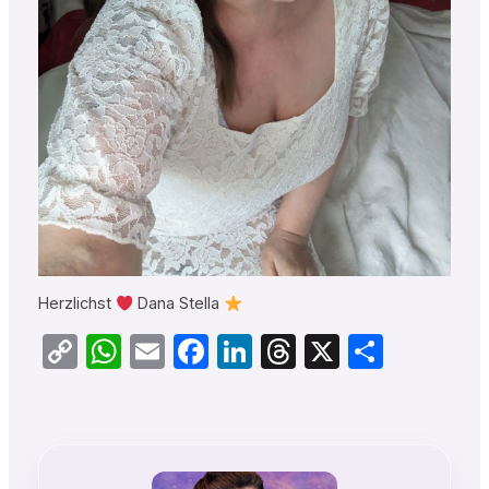
Herzlichst
Dana Stella
Copy
WhatsApp
Email
Facebook
LinkedIn
Threads
X
Teilen
Link