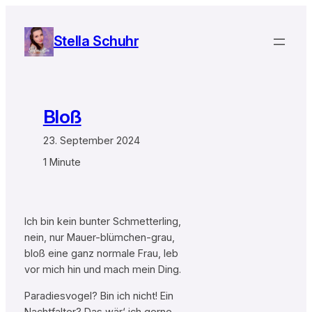
Zum
Inhalt
Stella Schuhr
springen
Bloß
23. September 2024
1 Minute
Ich bin kein bunter Schmetterling,
nein, nur Mauer-blümchen-grau,
bloß eine ganz normale Frau, leb
vor mich hin und mach mein Ding.
Paradiesvogel? Bin ich nicht! Ein
Nachtfalter? Das wär‘ ich gerne,