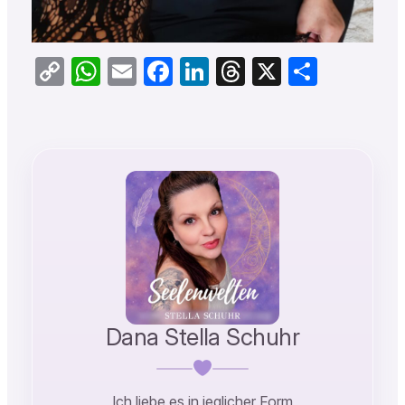
Copy
WhatsApp
Email
Facebook
LinkedIn
Threads
X
Teilen
Link
Dana Stella Schuhr
Ich liebe es in jeglicher Form