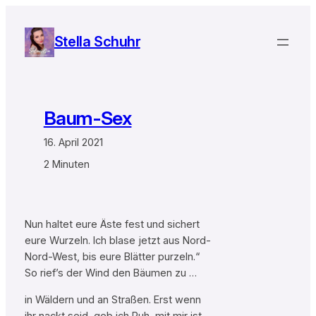
Zum
Inhalt
Stella Schuhr
springen
Baum-Sex
16. April 2021
2 Minuten
Nun haltet eure Äste fest und sichert
eure Wurzeln. Ich blase jetzt aus Nord-
Nord-West, bis eure Blätter purzeln.“
So rief’s der Wind den Bäumen zu …
in Wäldern und an Straßen. Erst wenn
ihr nackt seid, geb ich Ruh, mit mir ist