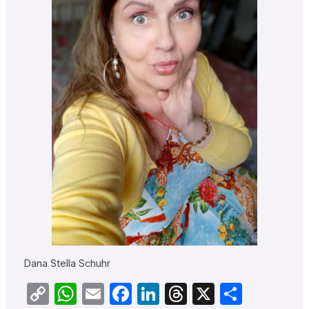
Dana Stella Schuhr
Copy
WhatsApp
Email
Facebook
LinkedIn
Threads
X
Teilen