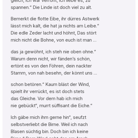
gleich, ich wär verroht, ich liebe es, zu
spannen.“ Die Linde ist doch viel zu alt.
Bemerkt die flotte Eibe, ihr dürres Astwerk
lässt mich kalt, die hat ja nichts am Leibe.“
Die edle Zeder lacht und höhnt, Das stört
mich nicht die Bohne, von euch ist man …
das ja gewöhnt, ich steh nie oben ohne.“
Warum denn nicht, wir fänden’s schön,
ertönt es von den Föhren, dein nackter
Stamm, von nah besehn, der könnt uns …
schon betören.“ Kaum bläst der Wind,
spielt ihr verrückt, es ist doch stets
das Gleiche. Vor dem hab ich mich
nie gebückt“, murrt süffisant die Eiche.“
Ich gäbe mich ihm gerne hin“, seufzt
selbstverliebt die Birne. Weil ich nach
Blasen süchtig bin. Doch bin ich keine