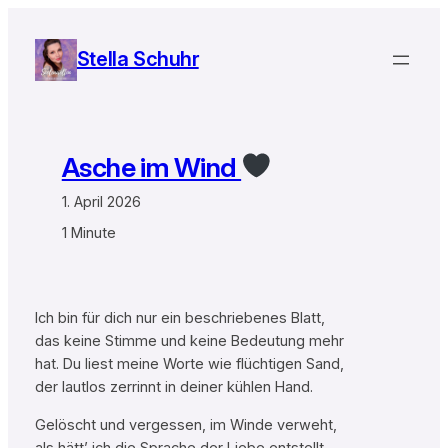
Zum
Inhalt
Stella Schuhr
springen
Asche im Wind
1. April 2026
1 Minute
Ich bin für dich nur ein beschriebenes Blatt,
das keine Stimme und keine Bedeutung mehr
hat. Du liest meine Worte wie flüchtigen Sand,
der lautlos zerrinnt in deiner kühlen Hand.
Gelöscht und vergessen, im Winde verweht,
als hätt’ ich die Sprache der Liebe entstellt.