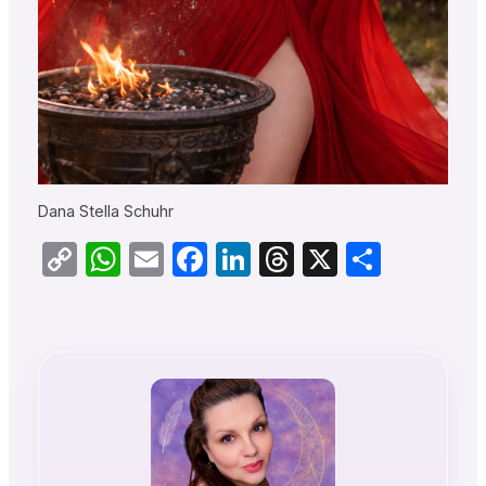
Dana Stella Schuhr
Copy
WhatsApp
Email
Facebook
LinkedIn
Threads
X
Teilen
Link