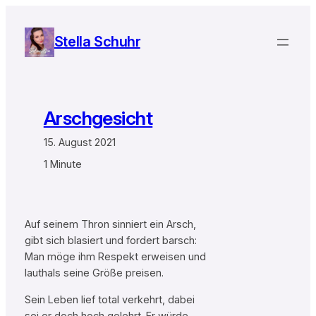
Zum
Inhalt
Stella Schuhr
springen
Arschgesicht
15. August 2021
1 Minute
Auf seinem Thron sinniert ein Arsch,
gibt sich blasiert und fordert barsch:
Man möge ihm Respekt erweisen und
lauthals seine Größe preisen.
Sein Leben lief total verkehrt, dabei
sei er doch hoch gelehrt. Er würde