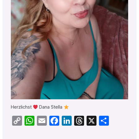
Herzlichst
Dana Stella
Copy
WhatsApp
Email
Facebook
LinkedIn
Threads
X
Teilen
Link