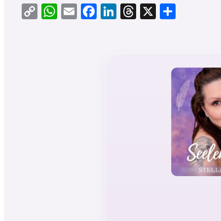
Copy
WhatsApp
Email
Facebook
LinkedIn
Threads
X
Teilen
Link