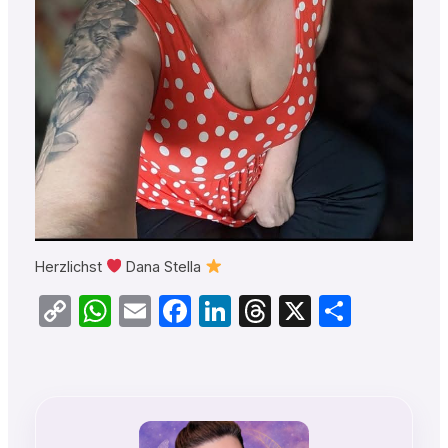
Herzlichst
Dana Stella
Copy
WhatsApp
Email
Facebook
LinkedIn
Threads
X
Teilen
Link