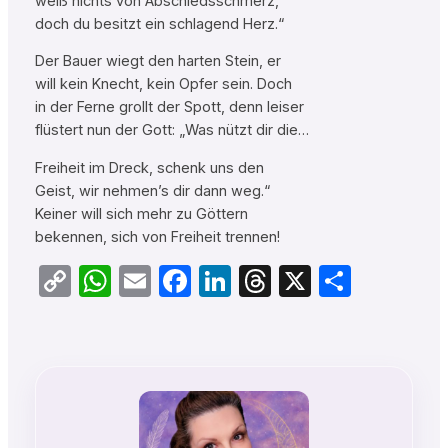
weiß nichts von Abschiedsschmerz,
doch du besitzt ein schlagend Herz.“
Der Bauer wiegt den harten Stein, er
will kein Knecht, kein Opfer sein. Doch
in der Ferne grollt der Spott, denn leiser
flüstert nun der Gott: „Was nützt dir die…
Freiheit im Dreck, schenk uns den
Geist, wir nehmen’s dir dann weg.“
Keiner will sich mehr zu Göttern
bekennen, sich von Freiheit trennen!
Copy
WhatsApp
Email
Facebook
LinkedIn
Threads
X
Teilen
Link