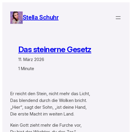
Zum
Inhalt
Stella Schuhr
springen
Das steinerne Gesetz
11. März 2026
1 Minute
Er reicht den Stein, nicht mehr das Licht,
Das blendend durch die Wolken bricht.
„Hier“, sagt der Sohn, „ist deine Hand,
Die erste Macht im weiten Land.
Kein Gott zieht mehr die Furche vor,
Du bist der Wächter, du das Tor.“