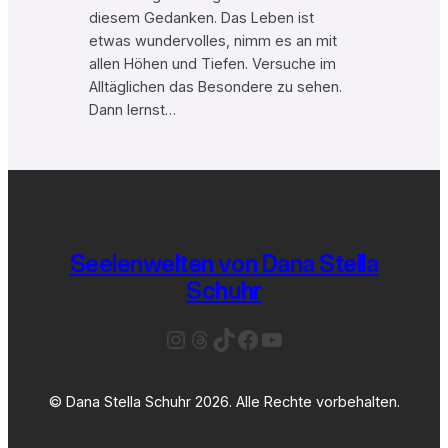
diesem Gedanken. Das Leben ist
etwas wundervolles, nimm es an mit
allen Höhen und Tiefen. Versuche im
Alltäglichen das Besondere zu sehen.
Dann lernst…
Seelenwelten von Dana Stella
Schuhr
Instagram
Threads
TikTok
Facebook
YouTube
© Dana Stella Schuhr 2026. Alle Rechte vorbehalten.