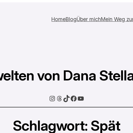
Home
Blog
Über mich
Mein Weg zur 
elten von Dana Stell
Instagram
Threads
TikTok
Facebook
YouTube
Schlagwort:
Spät