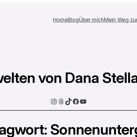
Home
Blog
Über mich
Mein Weg zur 
elten von Dana Stell
Instagram
Threads
TikTok
Facebook
YouTube
agwort:
Sonnenunter