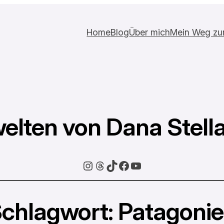
Home
Blog
Über mich
Mein Weg zur 
elten von Dana Stell
Instagram
Threads
TikTok
Facebook
YouTube
chlagwort:
Patagoni