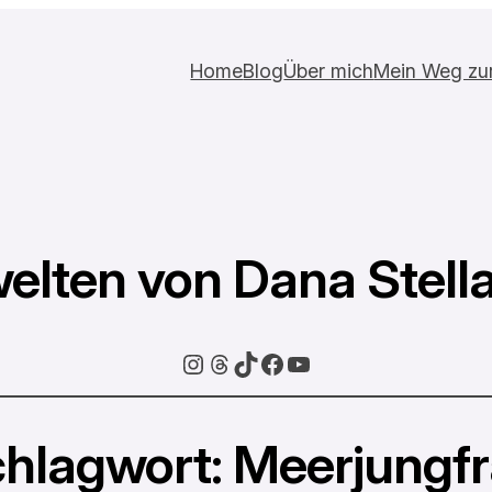
Home
Blog
Über mich
Mein Weg zur 
elten von Dana Stell
Instagram
Threads
TikTok
Facebook
YouTube
hlagwort:
Meerjungf