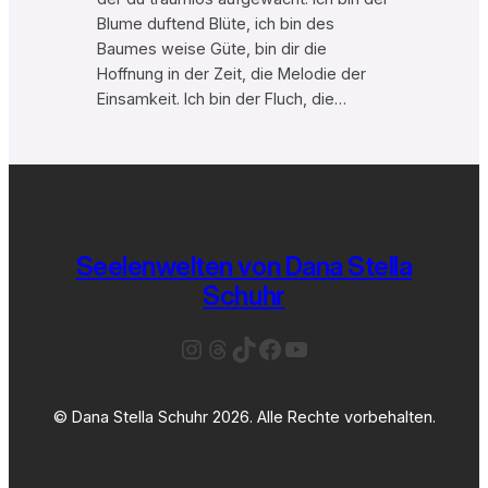
Blume duftend Blüte, ich bin des
Baumes weise Güte, bin dir die
Hoffnung in der Zeit, die Melodie der
Einsamkeit. Ich bin der Fluch, die…
Seelenwelten von Dana Stella
Schuhr
Instagram
Threads
TikTok
Facebook
YouTube
© Dana Stella Schuhr 2026. Alle Rechte vorbehalten.