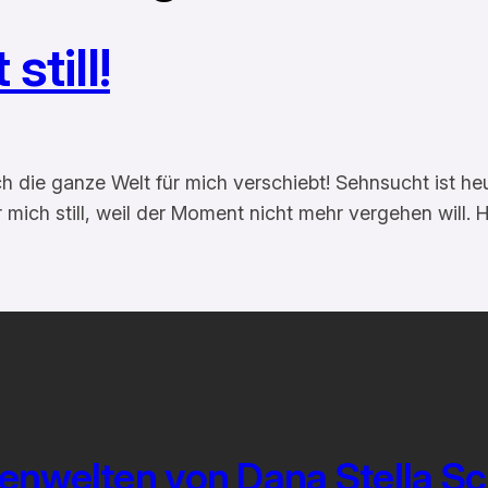
still!
ch die ganze Welt für mich verschiebt! Sehnsucht ist he
ür mich still, weil der Moment nicht mehr vergehen will
enwelten von Dana Stella S