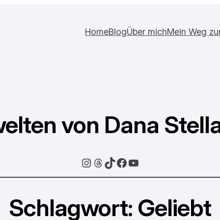
Home
Blog
Über mich
Mein Weg zur 
elten von Dana Stell
Instagram
Threads
TikTok
Facebook
YouTube
Schlagwort:
Geliebt