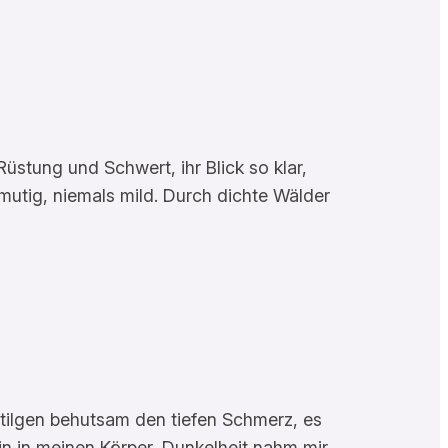
üstung und Schwert, ihr Blick so klar,
 mutig, niemals mild. Durch dichte Wälder
tilgen behutsam den tiefen Schmerz, es
ein in meinen Körper, Dunkelheit nahm mir