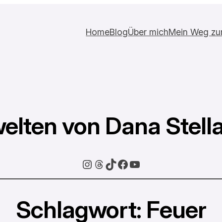
Home
Blog
Über mich
Mein Weg zur 
elten von Dana Stell
Instagram
Threads
TikTok
Facebook
YouTube
Schlagwort:
Feuer