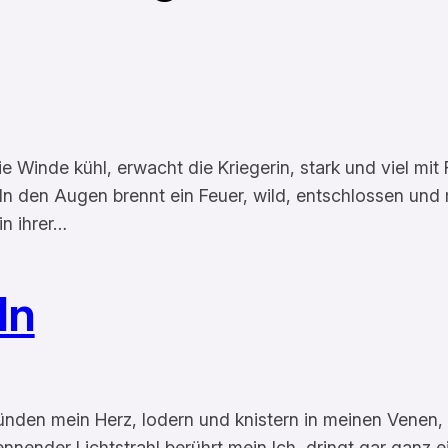
Winde kühl, erwacht die Kriegerin, stark und viel mit R
. In den Augen brennt ein Feuer, wild, entschlossen und
in ihrer…
ln
den mein Herz, lodern und knistern in meinen Venen, 
ennender Lichtstrahl berührt mein Ich, dringt gar ganz 