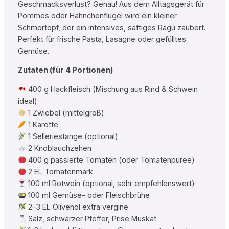
Geschmacksverlust? Genau! Aus dem Alltagsgerät für
Pommes oder Hähnchenflügel wird ein kleiner
Schmortopf, der ein intensives, saftiges Ragù zaubert.
Perfekt für frische Pasta, Lasagne oder gefülltes
Gemüse.
Zutaten (für 4 Portionen)
400 g Hackfleisch (Mischung aus Rind & Schwein
ideal)
1 Zwiebel (mittelgroß)
1 Karotte
1 Selleriestange (optional)
2 Knoblauchzehen
400 g passierte Tomaten (oder Tomatenpüree)
2 EL Tomatenmark
100 ml Rotwein (optional, sehr empfehlenswert)
100 ml Gemüse- oder Fleischbrühe
2–3 EL Olivenöl extra vergine
Salz, schwarzer Pfeffer, Prise Muskat