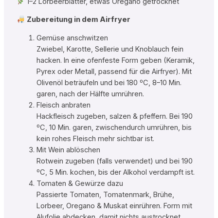
1–2 Lorbeerblätter, etwas Oregano getrocknet
Zubereitung in dem Airfryer
Gemüse anschwitzen
Zwiebel, Karotte, Sellerie und Knoblauch fein
hacken. In eine ofenfeste Form geben (Keramik,
Pyrex oder Metall, passend für die Airfryer). Mit
Olivenöl beträufeln und bei 180 ºC, 8–10 Min.
garen, nach der Hälfte umrühren.
Fleisch anbraten
Hackfleisch zugeben, salzen & pfeffern. Bei 190
ºC, 10 Min. garen, zwischendurch umrühren, bis
kein rohes Fleisch mehr sichtbar ist.
Mit Wein ablöschen
Rotwein zugeben (falls verwendet) und bei 190
ºC, 5 Min. kochen, bis der Alkohol verdampft ist.
Tomaten & Gewürze dazu
Passierte Tomaten, Tomatenmark, Brühe,
Lorbeer, Oregano & Muskat einrühren. Form mit
Alufolie abdecken, damit nichts austrocknet.