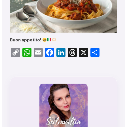
Buon appetito!
Copy
WhatsApp
Email
Facebook
LinkedIn
Threads
X
Teilen
Link